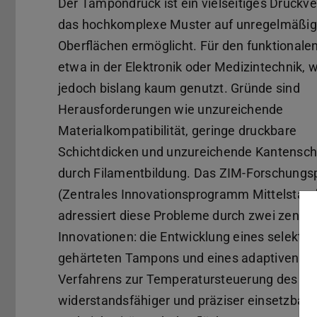
Der Tampondruck ist ein vielseitiges Druckve
das hochkomplexe Muster auf unregelmäßi
Oberflächen ermöglicht. Für den funktionale
etwa in der Elektronik oder Medizintechnik, w
jedoch bislang kaum genutzt. Gründe sind
Herausforderungen wie unzureichende
Materialkompatibilität, geringe druckbare
Schichtdicken und unzureichende Kantensch
durch Filamentbildung. Das ZIM-Forschungsp
(Zentrales Innovationsprogramm Mittelstan
adressiert diese Probleme durch zwei zentra
Innovationen: die Entwicklung eines selektiv
gehärteten Tampons und eines adaptiven
Verfahrens zur Temperatursteuerung des Ta
widerstandsfähiger und präziser einsetzbar