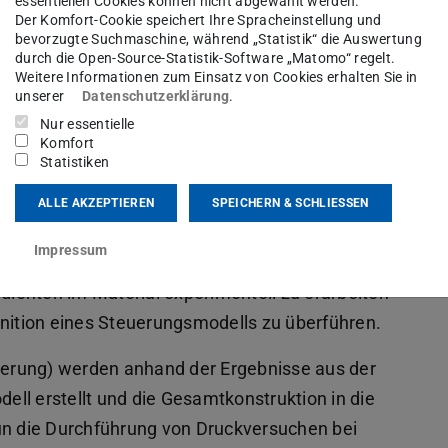
essentiellen Cookies können nicht abgewählt werden.
imal anpasst, um Kanten scharf und dicker
Der Komfort-Cookie speichert Ihre Spracheinstellung und
ein Plug-and-Play-System, das den
bevorzugte Suchmaschine, während „Statistik“ die Auswertung
durch die Open-Source-Statistik-Software „Matomo“ regelt.
 Maschinen integriert. Ziel ist die Realisierung
Weitere Informationen zum Einsatz von Cookies erhalten Sie in
µm, Linienbreiten von 0,07 mm und Abstände von
unserer
Datenschutzerklärung
.
wird durch Prototypen und eine
Nur essentielle
Komfort
endungen verifiziert.
Statistiken
 des Tampons kann sowohl die Viskosität als
ALLE AKZEPTIEREN
SPEICHERN & SCHLIESSEN
kfarben gesteuert werden, um ein optimales
Impressum
lt das IDD ein Labormuster, um
nten im Material experimentell zu erarbeiten
ition eines Steuerungsmodells zu überführen.
dierung) werden anhand der Ergebnisse aus der
ll erstellt und die Gesamtkonstruktion in die
un die Durchführung von Druckversuchen bei