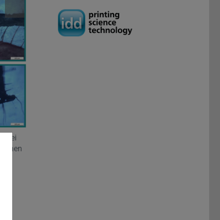
e bei
ischen
ein,