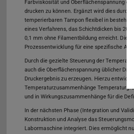
Farbviskosität und Oberflächenspannung opt
drucken zu können. Ergänzt wird dies durch 
temperierbaren Tampon flexibel in bestehende
eines Verfahrens, das Schichtdicken bis 20 
0,1 mm ohne Filamentbildung erreicht. Dies 
Prozessentwicklung für eine spezifische Anw
Durch die gezielte Steuerung der Temperatur
auch die Oberflächenspannung üblicher Druc
Druckergebnis zu erzeugen. Hierzu entwicke
Temperaturzusammenhänge Temperaturgradie
und in Wirkungszusammenhänge für die Defin
In der nächsten Phase (Integration und Vali
Konstruktion und Analyse das Steuerungsmode
Labormaschine integriert. Dies ermöglicht n