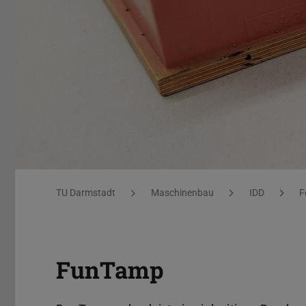
FunTamp
Sie befinden sich hier:
TU Darmstadt
Maschinenbau
IDD
F
FunTamp