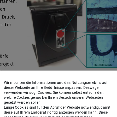
rfahren,
gen
n Druck,
ird er
ärfe
rojekt
d)
Beispiel für Filamente in einem Druckprodukt, di
leitfähigen Strukturen zu einem Kurzschluss zw
le
Wir möchten die Informationen und das Nutzungserlebnis auf
zwei Strukturen führen würden (Quelle: Bodenst
dieser Webseite an Ihre Bedürfnisse anpassen. Deswegen
2020)
verwenden wir sog. Cookies. Sie können selbst entscheiden,
welche Cookies genau bei Ihrem Besuch unserer Webseiten
mpons. Der Tampon wird durch gezielte Härtung
gesetzt werden sollen.
Einige Cookies sind für den Abruf der Website notwendig, damit
, während die Temperaturregelung die
diese auf Ihrem Endgerät richtig anzeigen werden kann. Diese