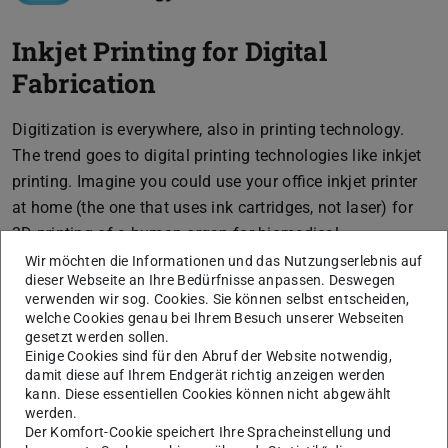
Inkjet Printing for Digital
Fabrication
Digitization is everywhere, also in printing technology.
The trend goes to digital printing technologies like inkjet
printing. Imagine you could use your office inkjet printer
at home (the one that uses ink cartridges, not laser) for
3D printing of a human organ for biomedical
applications! What do you need to change on your office
Wir möchten die Informationen und das Nutzungserlebnis auf
dieser Webseite an Ihre Bedürfnisse anpassen. Deswegen
printer to be able to do so? What kinds of inkjet
verwenden wir sog. Cookies. Sie können selbst entscheiden,
printheads, inks and substrates do you need to use? What
welche Cookies genau bei Ihrem Besuch unserer Webseiten
else do you have to take care of (temperature control,
gesetzt werden sollen.
Einige Cookies sind für den Abruf der Website notwendig,
drying of the ink, electrical control unit)? In other words:
damit diese auf Ihrem Endgerät richtig anzeigen werden
How do you apply inkjet printing for digital fabrication?
kann. Diese essentiellen Cookies können nicht abgewählt
werden.
Within the lecture, all of these questions are addressed
Der Komfort-Cookie speichert Ihre Spracheinstellung und