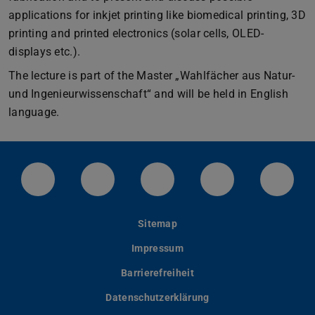
applications for inkjet printing like biomedical printing, 3D
printing and printed electronics (solar cells, OLED-
displays etc.).
The lecture is part of the Master „Wahlfächer aus Natur-
und Ingenieurwissenschaft“ and will be held in English
language.
LinkedIn-Seite der TU Darmstadt
Instagram-Kanal der TU Darmstad
Bluesky-Kanal der TU D
Facebook-Seite
YouTu
Sitemap
Impressum
Barrierefreiheit
Datenschutzerklärung