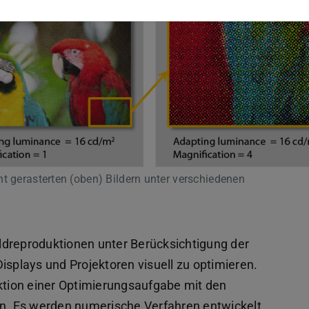
t gerasterten (oben) Bildern unter verschiedenen
ldreproduktionen unter Berücksichtigung der
isplays und Projektoren visuell zu optimieren.
nktion einer Optimierungsaufgabe mit den
. Es werden numerische Verfahren entwickelt