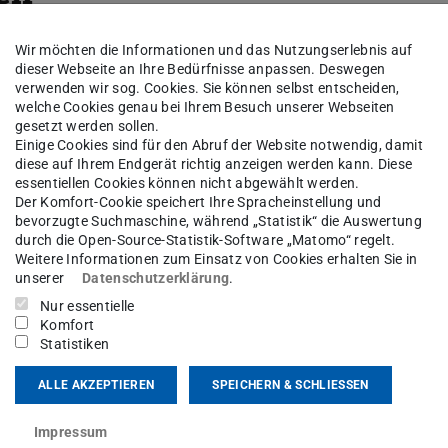
oether-Gruppe zur wahrnehmungsoptimalen
Wir möchten die Informationen und das Nutzungserlebnis auf
dieser Webseite an Ihre Bedürfnisse anpassen. Deswegen
 Berücksichtigung physikalischer Gerätegrenzen.
verwenden wir sog. Cookies. Sie können selbst entscheiden,
ent hypothesenbasierte Bildabstandsmerkmale
welche Cookies genau bei Ihrem Besuch unserer Webseiten
gesetzt werden sollen.
hen Methoden ausgewertet. Die extrahierten
Einige Cookies sind für den Abruf der Website notwendig, damit
diese auf Ihrem Endgerät richtig anzeigen werden kann. Diese
hrer visuellen Signifikanz geordnet und in ein
essentiellen Cookies können nicht abgewählt werden.
Der Komfort-Cookie speichert Ihre Spracheinstellung und
bevorzugte Suchmaschine, während „Statistik“ die Auswertung
durch die Open-Source-Statistik-Software „Matomo“ regelt.
Weitere Informationen zum Einsatz von Cookies erhalten Sie in
unserer
Datenschutzerklärung
.
Nur essentielle
Komfort
Statistiken
ALLE AKZEPTIEREN
SPEICHERN & SCHLIESSEN
Impressum