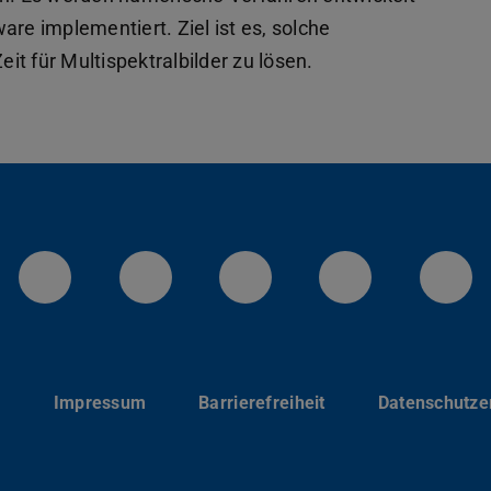
are implementiert. Ziel ist es, solche
t für Multispektralbilder zu lösen.
LinkedIn-Seite der TU Darmstadt
Instagram-Kanal der TU 
Bluesky-Kanal de
Facebook-
You
p
Impressum
Barrierefreiheit
Datenschutze