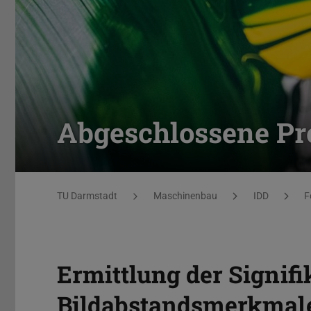
Abgeschlossene Pr
Sie befinden sich hier:
TU Darmstadt
Maschinenbau
IDD
F
Ermittlung der Signifi
Bildabstandsmerkmal