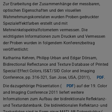
Zur Erarbeitung der Zusammenhänge der messbaren,
optischen Eigenschaften und den visuellen
Wahrnehmungskorrelaten wurden Proben gedruckter
Spezialeffektfarben erstellt und mit
Mehrwinkelspektralfotometern vermessen. Die
wichtigsten Informationen zum Drucken und Vermessen
der Proben wurden in folgendem Konferenzbeitrag
veröffentlicht:
Katharina Kehren, Philipp Urban and Edgar Dörsam,
Bidirectional Reflectance and Texture Database of Printed
Special Effect Colors, IS&T/SID Color and Imaging
Conference, pp. 316-321, San Jose, USA, (2011),
PDF
(PD
(wir
.
Die dazugehörige Präsentation (
PDF
(PDF-Datei)
(wird in neuem Tab 
) auf der 19. Color
and Imaging Conference 2011 liefert weitere
Informationen zum Aufbau der bidirektionale Reflektanz-
und Texturdatenbank. Die bidirektionalen Reflektanz- und
Texturdaten sind in Form einer MATLAB-Datenstuktur (