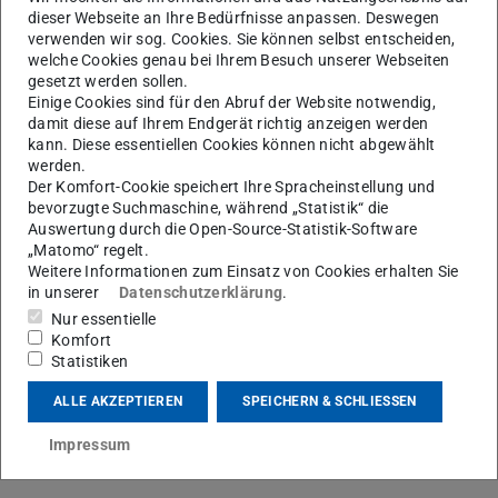
dieser Webseite an Ihre Bedürfnisse anpassen. Deswegen
verursachen. Sie bestehen aus einem flockenförmigen
verwenden wir sog. Cookies. Sie können selbst entscheiden,
Trägermaterial mit einer oder mehreren dünnen
welche Cookies genau bei Ihrem Besuch unserer Webseiten
gesetzt werden sollen.
Beschichtungen aus einem hochbrechenden Metalloxid.
Einige Cookies sind für den Abruf der Website notwendig,
An den dünnen Schichten kommt es zur Überlagerung von
damit diese auf Ihrem Endgerät richtig anzeigen werden
Lichtbündeln bestimmter Wellenlängen. Durch den
kann. Diese essentiellen Cookies können nicht abgewählt
werden.
Interferenzeffekt entsteht ein von den Winkeln der
Der Komfort-Cookie speichert Ihre Spracheinstellung und
Beleuchtung und Beobachtung abhängiger Farbeindruck.
bevorzugte Suchmaschine, während „Statistik“ die
Auswertung durch die Open-Source-Statistik-Software
Die geometrieabhängige Farbe zusammen mit einem
„Matomo“ regelt.
intensiven Glanz und einer wahrnehmbaren Textur
Weitere Informationen zum Einsatz von Cookies erhalten Sie
in unserer
Datenschutzerklärung
.
machen Spezialeffektpigmente für die Druckindustrie
Nur essentielle
interessant. Die besonderen optischen Eigenschaften von
Komfort
gedruckten Spezialeffektfarben müssen mit geeigneten
Statistiken
Wahrnehmungskorrelaten beschrieben werden. Für die
ALLE AKZEPTIEREN
SPEICHERN & SCHLIESSEN
Prozesskontrolle und Qualitätssicherung sind zudem
Toleranzgrenzen erforderlich.
Impressum