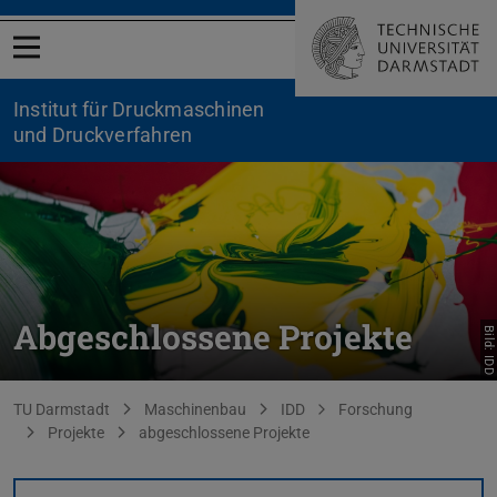
Menü öffnen
Institut für Druckmaschinen
und Druckverfahren
Abgeschlossene Projekte
Bild: IDD
Sie befinden sich hier:
TU Darmstadt
Maschinenbau
IDD
Forschung
Projekte
abgeschlossene Projekte