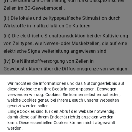
(i) Die räumliche Orientierung von funktionsspezifischen
Zellen im 3D-Gewebemodell.
(ii) Die lokale und zelltypspezifische Stimulation durch
Wirkstoffe in multizellulären Co-Kulturen.
(iii) Die elektrische Signaltransduktion bei der Kultivierung
von Zelltypen, wie Nerven- oder Muskelzellen, die auf eine
elektrische Signalweiterleitung angewiesen sind.
(iv) Die Nährstoffversorgung von Zellen in
Gewebestrukturen über die Diffusionsgrenze von wenigen
Hundert Mikrometern hinaus.
Wir möchten die Informationen und das Nutzungserlebnis auf
Hierzu werden die ausgezeichneten zell-biologischen
dieser Webseite an Ihre Bedürfnisse anpassen. Deswegen
Eigenschaften von Protein-basierten Hydrogelen, die aus
verwenden wir sog. Cookies. Sie können selbst entscheiden,
welche Cookies genau bei Ihrem Besuch unserer Webseiten
der extrazellulären Matrix gewonnenen werden können,
gesetzt werden sollen.
mit den multifunktionalen physiko-chemischen
Einige Cookies sind für den Abruf der Website notwendig,
Eigenschaften von Mikrofasern kombiniert. Auf Grund
damit diese auf Ihrem Endgerät richtig anzeigen werden
kann. Diese essentiellen Cookies können nicht abgewählt
ihrer guten Verfügbarkeit und ihrer hohen Biofunktionaltät
werden.