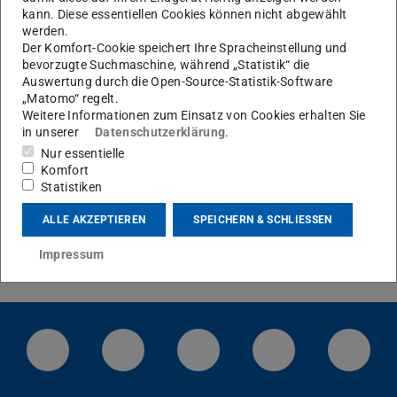
kann. Diese essentiellen Cookies können nicht abgewählt
werden.
Der Komfort-Cookie speichert Ihre Spracheinstellung und
KONTAKT
bevorzugte Suchmaschine, während „Statistik“ die
Auswertung durch die Open-Source-Statistik-Software
„Matomo“ regelt.
Weitere Informationen zum Einsatz von Cookies erhalten Sie
in unserer
Datenschutzerklärung
.
Nur essentielle
Komfort
Statistiken
Fehler beim Laden der Daten
ALLE AKZEPTIEREN
SPEICHERN & SCHLIESSEN
Beim Laden der Publikationsdaten von
TUbiblio
ist ein
Fehler aufgetreten. Bitte versuchen Sie es zu einem
Impressum
späteren Zeitpunkt erneut.
LinkedIn-Seite der TU Darmstadt
Instagram-Kanal der TU Darmstad
Bluesky-Kanal der TU D
Facebook-Seite
YouTu