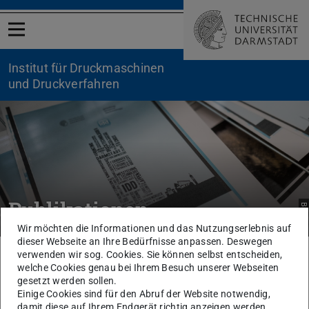
Menü öffnen
Institut für Druckmaschinen
und Druckverfahren
Publikationen
Bild: IDD
Wir möchten die Informationen und das Nutzungserlebnis auf
dieser Webseite an Ihre Bedürfnisse anpassen. Deswegen
Sie befinden sich hier:
TU Darmstadt
Maschinenbau
IDD
Publikationen
verwenden wir sog. Cookies. Sie können selbst entscheiden,
welche Cookies genau bei Ihrem Besuch unserer Webseiten
gesetzt werden sollen.
Hier finden Sie eine Auflistung der
Einige Cookies sind für den Abruf der Website notwendig,
Veröffentlichungen des IDD.
damit diese auf Ihrem Endgerät richtig anzeigen werden