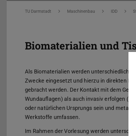
Biomaterialien und Tissue Engineering
Sie befinden sich hier:
TU Darmstadt
Maschinenbau
IDD
S
Biomaterialien und Ti
Als Biomaterialien werden unterschiedliche 
Zwecke eingesetzt und hierzu in direkten 
gebracht werden. Der Kontakt mit dem Geweb
Wundauflagen) als auch invasiv erfolgen (Im
oder natürlichen Ursprungs sein und metalli
Werkstoffe umfassen.
Im Rahmen der Vorlesung werden unterschied