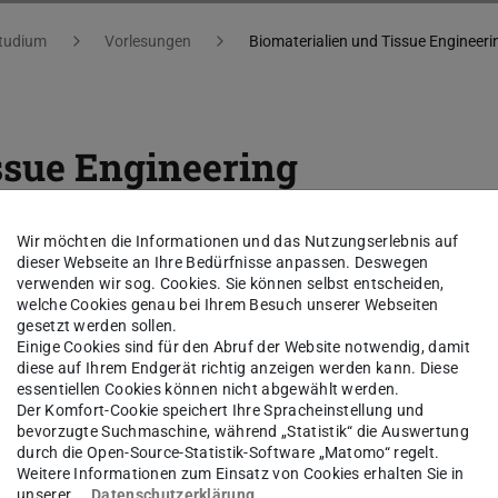
tudium
Vorlesungen
Biomaterialien und Tissue Engineeri
ssue Engineering
Wir möchten die Informationen und das Nutzungserlebnis auf
Werkstoffe bezeichnet, die für medizinische
dieser Webseite an Ihre Bedürfnisse anpassen. Deswegen
verwenden wir sog. Cookies. Sie können selbst entscheiden,
Kontakt mit lebendem Gewebe oder Organen
welche Cookies genau bei Ihrem Besuch unserer Webseiten
gesetzt werden sollen.
e kann sowohl oberflächlich (z.B.
Einige Cookies sind für den Abruf der Website notwendig, damit
plantate). Biomaterialien können synthetischen
diese auf Ihrem Endgerät richtig anzeigen werden kann. Diese
essentiellen Cookies können nicht abgewählt werden.
sche, keramische sowie Polymer-basierte
Der Komfort-Cookie speichert Ihre Spracheinstellung und
bevorzugte Suchmaschine, während „Statistik“ die Auswertung
durch die Open-Source-Statistik-Software „Matomo“ regelt.
Weitere Informationen zum Einsatz von Cookies erhalten Sie in
liche Biomaterialklassen vorgestellt,
unserer
Datenschutzerklärung
.