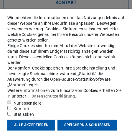
KONTAKT
Wir möchten die Informationen und das Nutzungserlebnis auf
dieser Webseite an Ihre Bedürfnisse anpassen. Deswegen
verwenden wir sog. Cookies. Sie können selbst entscheiden,
welche Cookies genau bei Ihrem Besuch unserer Webseiten
gesetzt werden sollen.
Einige Cookies sind für den Abruf der Website notwendig,
Printed Electronics
damit diese auf Ihrem Endgerät richtig anzeigen werden
kann. Diese essentiellen Cookies können nicht abgewählt
Inhalte:
werden.
Der Komfort-Cookie speichert Ihre Spracheinstellung und
Drucken elektronischer Systeme
bevorzugte Suchmaschine, während „Statistik“ die
Funktionale druckbare Materialien: Organische und
Auswertung durch die Open-Source-Statistik-Software
„Matomo“ regelt.
anorganische Halbleiter
Weitere Informationen zum Einsatz von Cookies erhalten Sie
Digitale und konventionelle Druckverfahren
in unserer
Datenschutzerklärung
.
Bauelemente: OTFT, Batterien
Nur essentielle
Schaltungen und Architekturen für druckbare Elektronik
Komfort
Statistiken
Anwendungen (Antennen, RFID, OFET, Fotovoltaik,
Batterien, Lab on a Chip)
ALLE AKZEPTIEREN
SPEICHERN & SCHLIESSEN