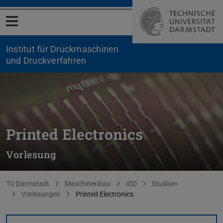
Menü öffnen
Institut für Druckmaschinen
und Druckverfahren
Printed Electronics
Vorlesung
Sie befinden sich hier:
TU Darmstadt
Maschinenbau
IDD
Studium
Vorlesungen
Printed Electronics