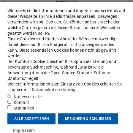
KONTAKT
Wir möchten die Informationen und das Nutzungserlebnis auf
dieser Webseite an Ihre Bedürfnisse anpassen. Deswegen
verwenden wir sog. Cookies. Sie können selbst entscheiden,
welche Cookies genau bei Ihrem Besuch unserer Webseiten
gesetzt werden sollen.
Einige Cookies sind für den Abruf der Website notwendig,
damit diese auf Ihrem Endgerät richtig anzeigen werden
Textilien-Sublimations-
kann. Diese essentiellen Cookies können nicht abgewählt
werden.
Transferdruck
Der Komfort-Cookie speichert Ihre Spracheinstellung und
bevorzugte Suchmaschine, während „Statistik“ die
Im Textilien-Sublimations-Transferdruck (TST-Druck) wird
Auswertung durch die Open-Source-Statistik-Software
„Matomo“ regelt.
das Motiv zuerst auf einem nicht-textilen Substrat (z.B.
Weitere Informationen zum Einsatz von Cookies erhalten Sie
Transferpapier oder Folie) gedruckt. Danach wird durch
in unserer
Datenschutzerklärung
.
Wärmezufuhr und Druck das Motiv auf ein Textil-Substrat
Nur essentielle
umgedruckt.
Komfort
Statistiken
ALLE AKZEPTIEREN
SPEICHERN & SCHLIESSEN
Die Farbmittel, die im TST-Druck zum Einsatz kommen,
sind meistens Azo- oder Anthraquinone-Farbmittel. Wie
Impressum