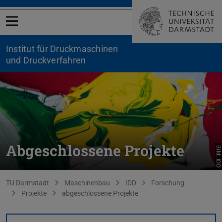
Menü öffnen
Institut für Druckmaschinen
und Druckverfahren
Abgeschlossene Projekte
Bild: IDD
Sie befinden sich hier:
TU Darmstadt
Maschinenbau
IDD
Forschung
Projekte
abgeschlossene Projekte