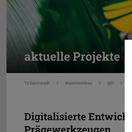
aktuelle Projekte
Sie befinden sich hier:
TU Darmstadt
Maschinenbau
IDD
F
Digitalisierte Entwic
Prägewerkzeugen