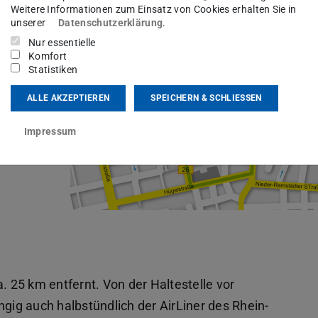
Weitere Informationen zum Einsatz von Cookies erhalten Sie in
sein,
unserer
Datenschutzerklärung
.
er in der
Nur essentielle
Komfort
ark
am
Statistiken
ALLE AKZEPTIEREN
SPEICHERN & SCHLIESSEN
Impressum
. 25 km entfernt. Von der Haltestelle vor
ngig auch halbstündlich der AirLiner des Rhein-