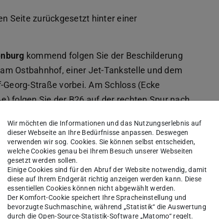
en Seite zurückgesetzt hinter einer
enburg
kommend folgen Sie der Beschilderung
am Ostbahnhof, einer Jet-Tankstelle und dem
f-Georg-Straße vorbei. Am Schloss (Ecke
) folgen Sie der B26 auf der rechten Spur nach
ie Alexanderstraße ein (Schild TU-Stadtmitte,
Wir möchten die Informationen und das Nutzungserlebnis auf
s in die Magdalenenstraße einbiegen.
dieser Webseite an Ihre Bedürfnisse anpassen. Deswegen
verwenden wir sog. Cookies. Sie können selbst entscheiden,
en Seite zurückgesetzt hinter einer
welche Cookies genau bei Ihrem Besuch unserer Webseiten
gesetzt werden sollen.
Einige Cookies sind für den Abruf der Website notwendig, damit
diese auf Ihrem Endgerät richtig anzeigen werden kann. Diese
essentiellen Cookies können nicht abgewählt werden.
Der Komfort-Cookie speichert Ihre Spracheinstellung und
bevorzugte Suchmaschine, während „Statistik“ die Auswertung
durch die Open-Source-Statistik-Software „Matomo“ regelt.
es IDD