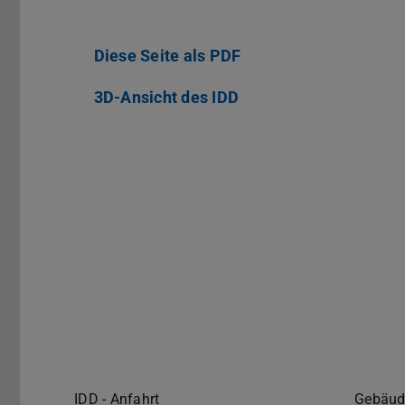
Diese Seite als PDF
(PDF-Datei)
(wird in neuem Tab ge
3D-Ansicht des IDD
IDD - Anfahrt
Gebäud