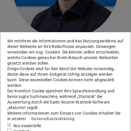
Wir möchten die Informationen und das Nutzungserlebnis auf
dieser Webseite an Ihre Bedürfnisse anpassen. Deswegen
verwenden wir sog. Cookies. Sie können selbst entscheiden,
welche Cookies genau bei Ihrem Besuch unserer Webseiten
Kontakt
gesetzt werden sollen.
Einige Cookies sind für den Abruf der Website notwendig,
fischer@idd.tu-...
damit diese auf Ihrem Endgerät richtig anzeigen werden
kann. Diese essentiellen Cookies können nicht abgewählt
+49 6151 16-22856
werden.
Der Komfort-Cookie speichert Ihre Spracheinstellung und
bevorzugte Suchmaschine, während „Statistik“ die
Auswertung durch die Open-Source-Statistik-Software
„Matomo“ regelt.
Forschung
Weitere Informationen zum Einsatz von Cookies erhalten Sie
in unserer
Datenschutzerklärung
.
Die biomedizinische Forschung bemüht sich seit
Nur essentielle