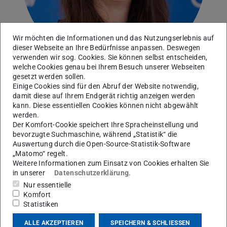
Wir möchten die Informationen und das Nutzungserlebnis auf
dieser Webseite an Ihre Bedürfnisse anpassen. Deswegen
verwenden wir sog. Cookies. Sie können selbst entscheiden,
welche Cookies genau bei Ihrem Besuch unserer Webseiten
gesetzt werden sollen.
Einige Cookies sind für den Abruf der Website notwendig,
damit diese auf Ihrem Endgerät richtig anzeigen werden
kann. Diese essentiellen Cookies können nicht abgewählt
Kontakt
werden.
holderbach@idd.tu-...
Der Komfort-Cookie speichert Ihre Spracheinstellung und
bevorzugte Suchmaschine, während „Statistik“ die
+49 6151 16-23773
Auswertung durch die Open-Source-Statistik-Software
„Matomo“ regelt.
Weitere Informationen zum Einsatz von Cookies erhalten Sie
in unserer
Datenschutzerklärung
.
Nur essentielle
Forschung
Komfort
Statistiken
Engineered Living Materials (ELM) sind dynamische,
ALLE AKZEPTIEREN
SPEICHERN & SCHLIESSEN