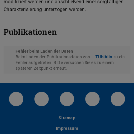
modifiziert werden und anschließend einer sorgfältigen
Charakterisierung unterzogen werden.
Publikationen
Fehler beim Laden der Daten
Beim Laden der Publikationsdaten von
TUbiblio
ist ein
Fehler aufgetreten. Bitte versuchen Sie es zu einem
späteren Zeitpunkt erneut.
LinkedIn-Seite der TU Darmstadt
Instagram-Kanal der TU Darmstad
Bluesky-Kanal der TU D
Facebook-Seite
YouTu
Sitemap
Impressum