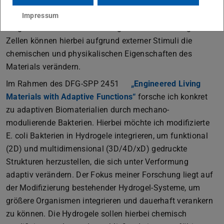
selbst-organisierte und funktionale Materialien, die
lebende Zellen integrieren, um auf Umweltreize zu
Impressum
reagieren und sich selbst zu regenerieren. Die integrierten
Zellen können hierbei aufgrund externer Stimuli die
chemischen und physikalischen Eigenschaften des
Materials verändern.
Im Rahmen des DFG-SPP 2451
„Engineered Living
Materials with Adaptive Functions“
forsche ich konkret
zu adaptiven Biomaterialien durch mechano-
modulierende Bakterien. Hierbei möchte ich modifizierte
E. coli Bakterien in Hydrogele integrieren, um funktional
(2D) und multidimensional (3D/4D/xD) gedruckte
Strukturen herzustellen, die sich unter Verformung
adaptiv verändern. Der Fokus meiner Forschung liegt auf
der Modifizierung bestehender Hydrogel-Systeme, um
größere Organismen integrieren und dauerhaft verankern
zu können. Die Hydrogele sollen hierbei chemisch