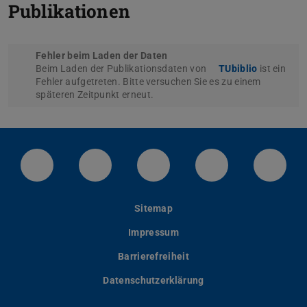
Publikationen
Fehler beim Laden der Daten
Beim Laden der Publikationsdaten von
TUbiblio
ist ein
Fehler aufgetreten. Bitte versuchen Sie es zu einem
späteren Zeitpunkt erneut.
LinkedIn-Seite der TU Darmstadt
Instagram-Kanal der TU Darmstad
Bluesky-Kanal der TU D
Facebook-Seite
YouTu
Sitemap
Impressum
Barrierefreiheit
Datenschutzerklärung