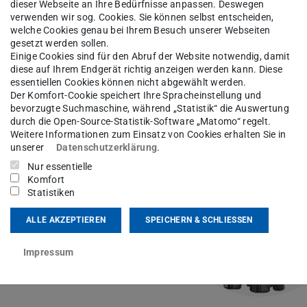
dieser Webseite an Ihre Bedürfnisse anpassen. Deswegen
verwenden wir sog. Cookies. Sie können selbst entscheiden,
welche Cookies genau bei Ihrem Besuch unserer Webseiten
gesetzt werden sollen.
Einige Cookies sind für den Abruf der Website notwendig, damit
diese auf Ihrem Endgerät richtig anzeigen werden kann. Diese
essentiellen Cookies können nicht abgewählt werden.
rafteinleitungs- und Polstersystems
30.
Der Komfort-Cookie speichert Ihre Spracheinstellung und
bevorzugte Suchmaschine, während „Statistik“ die Auswertung
durch die Open-Source-Statistik-Software „Matomo“ regelt.
oject (ADP)
Weitere Informationen zum Einsatz von Cookies erhalten Sie in
unserer
Datenschutzerklärung
.
 oft an unbequemen
Nur essentielle
ein additiv gefertigtes
Komfort
fer Krafteinleitungsrahmen
Statistiken
t es, Druck besser zu
ystem prototypisch
ALLE AKZEPTIEREN
SPEICHERN & SCHLIESSEN
Impressum