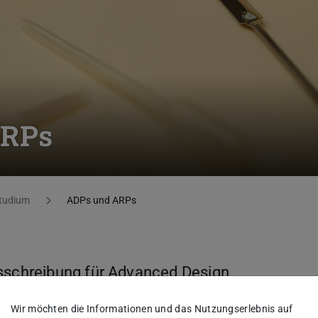
ARPs
tudium
ADPs und ARPs
usschreibung für Advanced Design
rch Projects (ARP). Detailliertere
Wir möchten die Informationen und das Nutzungserlebnis auf
eite des Fachbereichs Maschinenbau