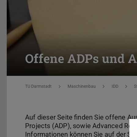
Offene ADPs und 
Sie befinden sich hier:
TU Darmstadt
Maschinenbau
IDD
S
Auf dieser Seite finden Sie offene A
Projects (ADP), sowie Advanced Resea
Informationen können Sie auf der S